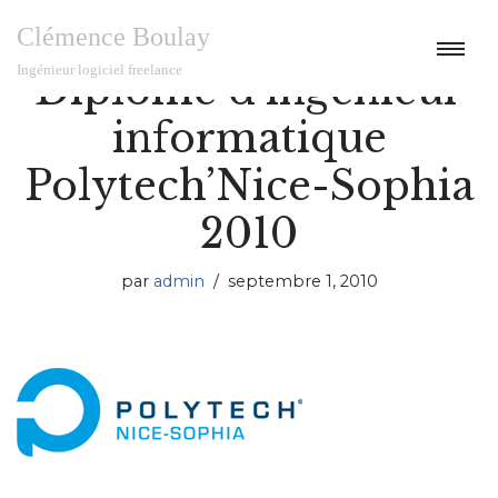
Clémence Boulay
Aller
Ingénieur logiciel freelance
Diplôme d’ingénieur
au
contenu
informatique
Polytech’Nice-Sophia
2010
par
admin
septembre 1, 2010